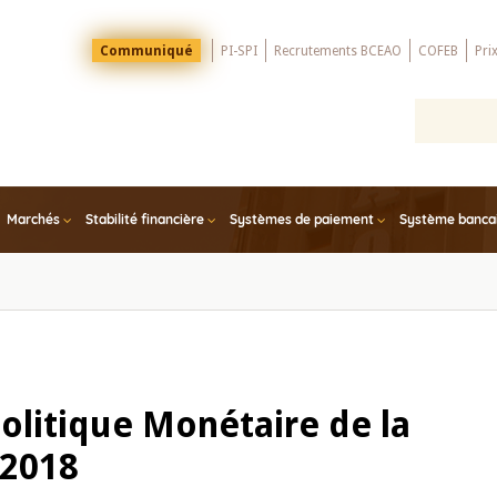
Menu
Communiqué
PI-SPI
Recrutements BCEAO
COFEB
Pri
Top
Marchés
Stabilité financière
Systèmes de paiement
Système bancair
olitique Monétaire de la
 2018