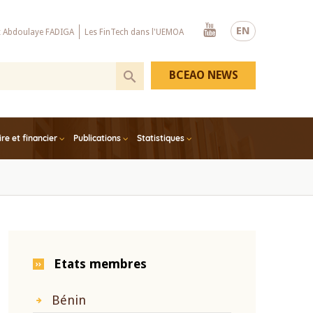
Youtube
EN
x Abdoulaye FADIGA
Les FinTech dans l'UEMOA
BCEAO NEWS
e et financier
Publications
Statistiques
Etats membres
Bénin