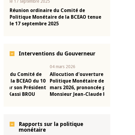
le 17 septembre 2025
Réunion ordinaire du Comité de
Politique Monétaire de la BCEAO tenue
le 17 septembre 2025
Interventions du Gouverneur
04 mars 2026
22 juillet 2026
e
Allocution d'ouverture du Comité de
Mot introduc
 10
Politique Monétaire de la BCEAO du 4
Claude Kassi
ent
mars 2026, prononcée par son Président
de présentat
Monsieur Jean-Claude Kassi BROU
de la BCEAO
Rapports sur la politique
monétaire