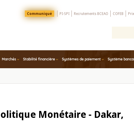
Menu
Communiqué
PI-SPI
Recrutements BCEAO
COFEB
Pri
Top
Marchés
Stabilité financière
Systèmes de paiement
Système bancair
litique Monétaire - Dakar,