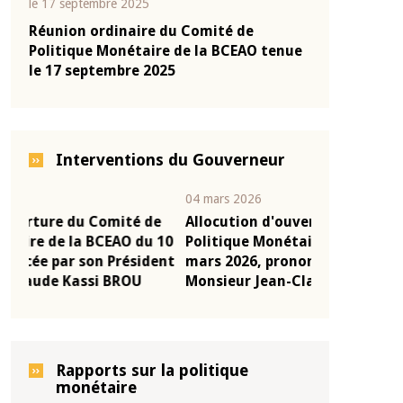
le 17 septembre 2025
Réunion ordinaire du Comité de
Politique Monétaire de la BCEAO tenue
le 17 septembre 2025
Interventions du Gouverneur
04 mars 2026
22 juillet 2026
e
Allocution d'ouverture du Comité de
Mot introduc
 10
Politique Monétaire de la BCEAO du 4
Claude Kassi
ent
mars 2026, prononcée par son Président
de présentat
Monsieur Jean-Claude Kassi BROU
de la BCEAO
Rapports sur la politique
monétaire