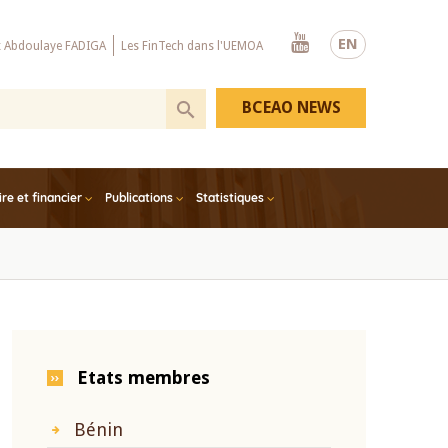
Youtube
EN
x Abdoulaye FADIGA
Les FinTech dans l'UEMOA
BCEAO NEWS
e et financier
Publications
Statistiques
Etats membres
Bénin