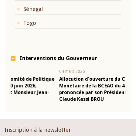
Sénégal
Togo
Interventions du Gouverneur
04 mars 2026
22 ju
que
Allocution d'ouverture du Comité de Politique
Mot
Monétaire de la BCEAO du 4 mars 2026,
Kas
-
prononcée par son Président Monsieur Jean-
pré
Claude Kassi BROU
BCE
Inscription à la newsletter