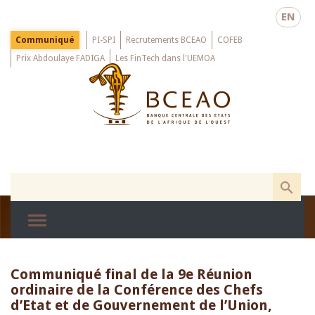
Skip
EN
to
main
Menu
Communiqué
PI-SPI
Recrutements BCEAO
COFEB
Top
content
Prix Abdoulaye FADIGA
Les FinTech dans l'UEMOA
Communiqué final de la 9e Réunion
ordinaire de la Conférence des Chefs
d’Etat et de Gouvernement de l’Union,