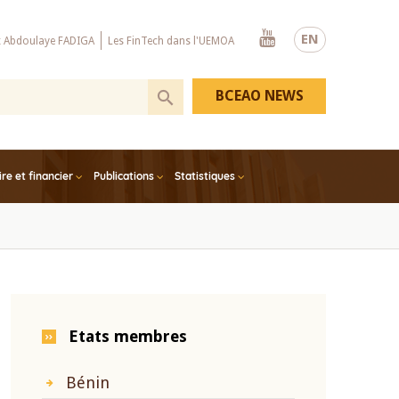
Youtube
EN
x Abdoulaye FADIGA
Les FinTech dans l'UEMOA
BCEAO NEWS
e et financier
Publications
Statistiques
Etats membres
Bénin