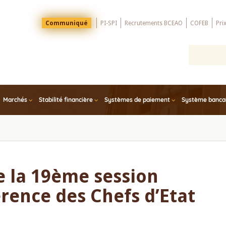
Menu
Communiqué
PI-SPI
Recrutements BCEAO
COFEB
Pri
Top
Marchés
Stabilité financière
Systèmes de paiement
Système bancair
 la 19ème session
érence des Chefs d’Etat