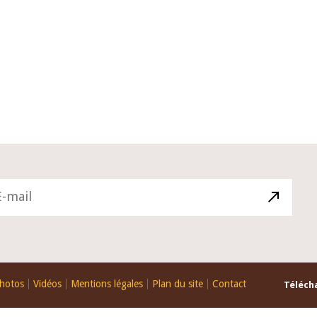
10 juin 2026
du Gouverneur Jean-
Allocution d'ouverture du Comité
U lors de la cérémonie
Politique Monétaire de la BCEAO d
du rapport annuel 2025
juin 2026, prononcée par son Prés
Monsieur Jean-Claude Kassi BROU
hotos
Vidéos
Mentions légales
Plan du site
Contact
Télécha