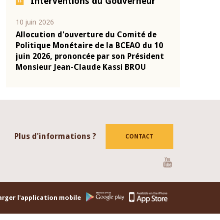
Interventions du Gouverneur
04 mars 2026
22 juillet 202
 de
Allocution d'ouverture du Comité de
Mot introd
u 10
Politique Monétaire de la BCEAO du 4
Claude Kas
ident
mars 2026, prononcée par son Président
de présent
Monsieur Jean-Claude Kassi BROU
de la BCEA
Plus d'informations ?
CONTACT
Youtube
rger l'application mobile