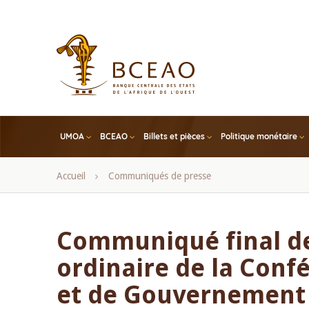
Skip
to
main
content
UMOA
BCEAO
Billets et pièces
Politique monétaire
Fil
Accueil
Communiqués de presse
d'Ariane
Communiqué final de
ordinaire de la Conf
et de Gouvernement