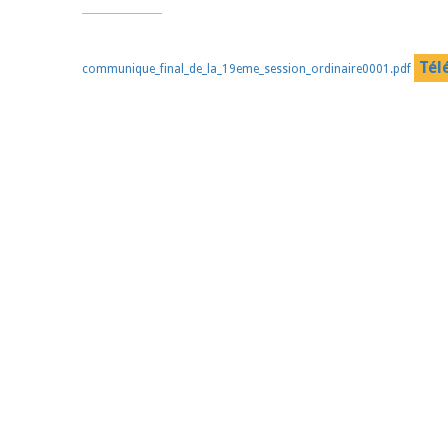
Tél
communique_final_de_la_19eme_session_ordinaire0001.pdf