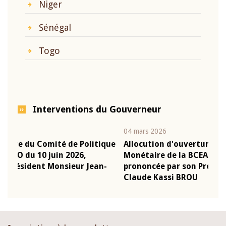
Niger
Sénégal
Togo
Interventions du Gouverneur
04 mars 2026
22 ju
que
Allocution d'ouverture du Comité de Politique
Mot 
Monétaire de la BCEAO du 4 mars 2026,
Kass
-
prononcée par son Président Monsieur Jean-
prés
Claude Kassi BROU
BCE