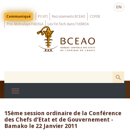
Skip
EN
to
main
Menu
Communiqué
PI-SPI
Recrutements BCEAO
COFEB
Top
content
Prix Abdoulaye FADIGA
Les FinTech dans l'UEMOA
15ème session ordinaire de la Conférence
des Chefs d’Etat et de Gouvernement -
Bamako le 22 Janvier 2011