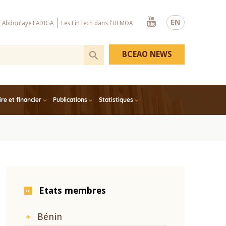
Youtube
EN
x Abdoulaye FADIGA
Les FinTech dans l'UEMOA
BCEAO NEWS
e et financier
Publications
Statistiques
Etats membres
Bénin