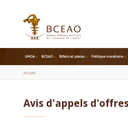
Skip
to
main
content
UMOA
BCEAO
Billets et pièces
Politique monétaire
Fil
Accueil
d'Ariane
Avis d'appels d'offre