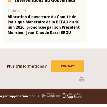
Interventions du Gouverneur
04 mars 2026
22 juillet 202
 de
Allocution d'ouverture du Comité de
Mot introd
u 10
Politique Monétaire de la BCEAO du 4
Claude Kas
ident
mars 2026, prononcée par son Président
de présent
Monsieur Jean-Claude Kassi BROU
de la BCEA
Plus d'informations ?
CONTACT
Youtube
rger l'application mobile