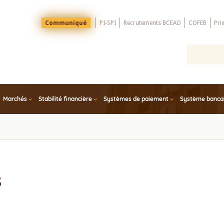
Menu
Communiqué
PI-SPI
Recrutements BCEAO
COFEB
Pri
Top
Marchés
Stabilité financière
Systèmes de paiement
Système bancair
s