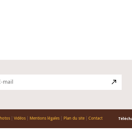
10 juin 2026
du Gouverneur Jean-
Allocution d'ouverture du Comité
U lors de la cérémonie
Politique Monétaire de la BCEAO d
du rapport annuel 2025
juin 2026, prononcée par son Prés
Monsieur Jean-Claude Kassi BROU
hotos
Vidéos
Mentions légales
Plan du site
Contact
Télécha