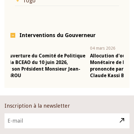
Togo
Interventions du Gouverneur
04 mars 2026
22 
tique
Allocution d'ouverture du Comité de Politique
Mo
Monétaire de la BCEAO du 4 mars 2026,
Ka
an-
prononcée par son Président Monsieur Jean-
pr
Claude Kassi BROU
B
Inscription à la newsletter