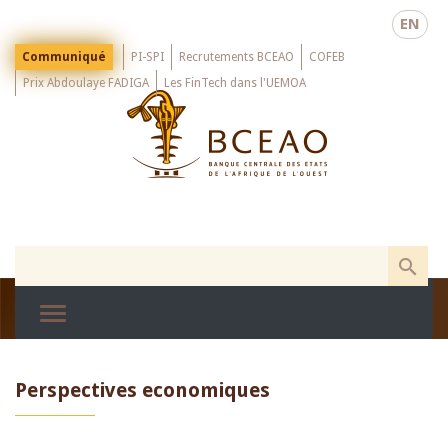
Skip
EN
to
main
Menu
Communiqué
PI-SPI
Recrutements BCEAO
COFEB
Top
content
Prix Abdoulaye FADIGA
Les FinTech dans l'UEMOA
Perspectives economiques