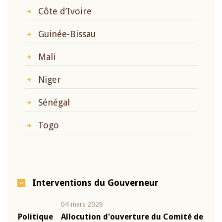
Côte d’Ivoire
Guinée-Bissau
Mali
Niger
Sénégal
Togo
Interventions du Gouverneur
04 mars 2026
22 ju
que
Allocution d'ouverture du Comité de Politique
Mot 