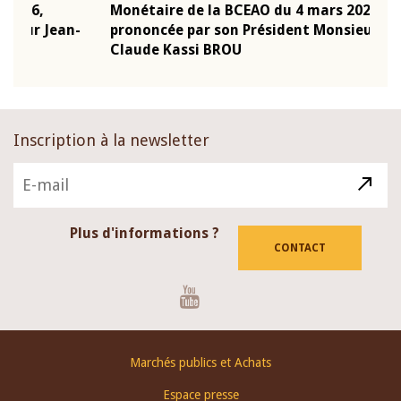
Monétaire de la BCEAO du 4 mars 2026,
Kass
-
prononcée par son Président Monsieur Jean-
prés
Claude Kassi BROU
BCE
Inscription à la newsletter
Plus d'informations ?
CONTACT
Youtube
Footer
Marchés publics et Achats
menu
Espace presse