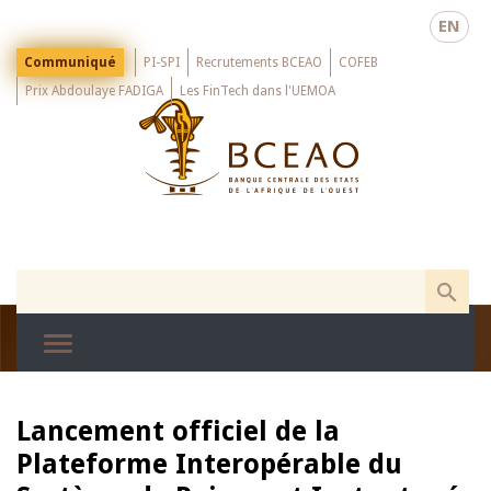
Skip
EN
to
main
Menu
Communiqué
PI-SPI
Recrutements BCEAO
COFEB
Top
content
Prix Abdoulaye FADIGA
Les FinTech dans l'UEMOA
Lancement officiel de la
Plateforme Interopérable du