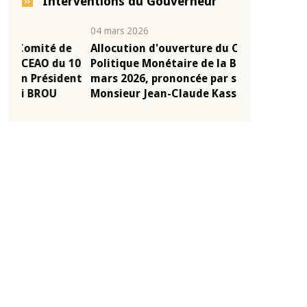
Interventions du Gouverneur
04 mars 2026
22 juillet 2026
e
Allocution d'ouverture du Comité de
Mot introduc
 10
Politique Monétaire de la BCEAO du 4
Claude Kassi
ent
mars 2026, prononcée par son Président
de présentat
Monsieur Jean-Claude Kassi BROU
de la BCEAO