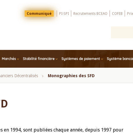
Menu
Communiqué
PI-SPI
Recrutements BCEAO
COFEB
Pri
Top
Marchés
Stabilité financière
Systèmes de paiement
Système bancair
anciers Décentralisés
Monographies des SFD
FD
s en 1994, sont publiées chaque année, depuis 1997 pour