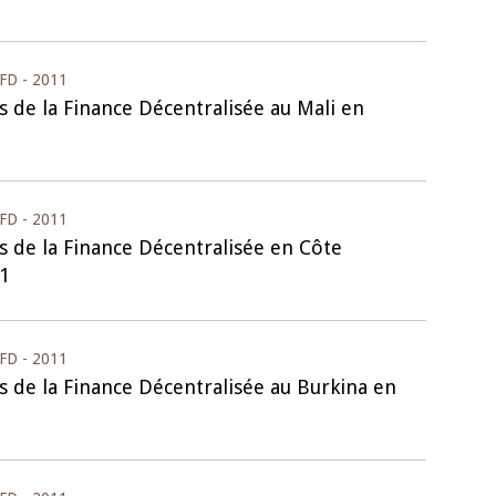
10 juin 2026
u Gouverneur Jean-
Allocution d'ouverture du Comité d
FD - 2011
lors de la cérémonie
Politique Monétaire de la BCEAO du
s de la Finance Décentralisée au Mali en
 rapport annuel 2025
juin 2026, prononcée par son Présid
Monsieur Jean-Claude Kassi BROU
FD - 2011
s de la Finance Décentralisée en Côte
11
FD - 2011
s de la Finance Décentralisée au Burkina en