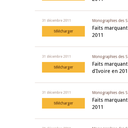
4 mars 2026
22 juillet 2026
llocution d'ouverture du Comité de
Mot introductif d
Monographies des S
31 décembre 2011
olitique Monétaire de la BCEAO du 4
Claude Kassi BROU 
Faits marquant
télécharger
ars 2026, prononcée par son Président
de présentation du
2011
onsieur Jean-Claude Kassi BROU
de la BCEAO
Monographies des S
31 décembre 2011
Faits marquant
télécharger
d’Ivoire en 20
Monographies des S
31 décembre 2011
Faits marquant
télécharger
2011