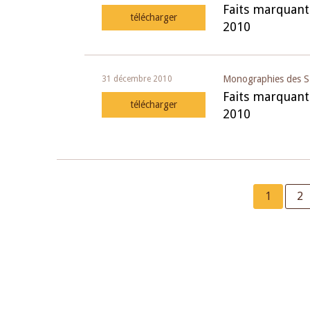
Faits marquant
télécharger
2010
Monographies des S
31 décembre 2010
Faits marquant
télécharger
2010
Pagination
Current
1
Pa
2
page