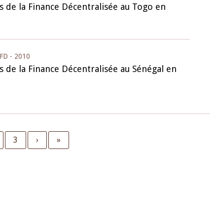
s de la Finance Décentralisée au Togo en
FD - 2010
s de la Finance Décentralisée au Sénégal en
ge
Page
3
Next
›
Last
»
page
page