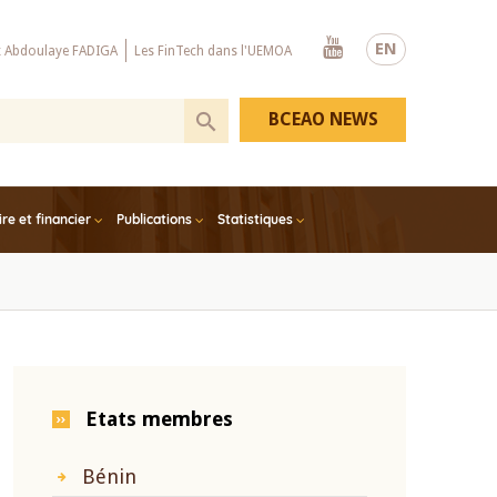
Youtube
EN
x Abdoulaye FADIGA
Les FinTech dans l'UEMOA
BCEAO NEWS
e et financier
Publications
Statistiques
Etats membres
Bénin