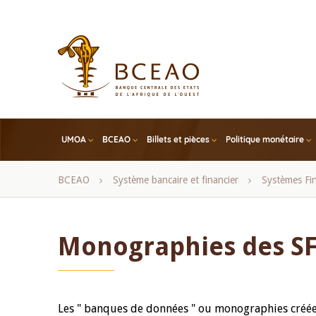
Skip
to
main
content
UMOA
BCEAO
Billets et pièces
Politique monétaire
Fil
BCEAO
Système bancaire et financier
Systèmes Fin
d'Ariane
Monographies des S
Les " banques de données " ou monographies créée