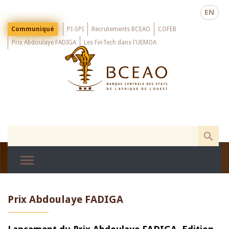
Skip
EN
to
main
Menu
Communiqué
PI-SPI
Recrutements BCEAO
COFEB
Top
content
Prix Abdoulaye FADIGA
Les FinTech dans l'UEMOA
Prix Abdoulaye FADIGA