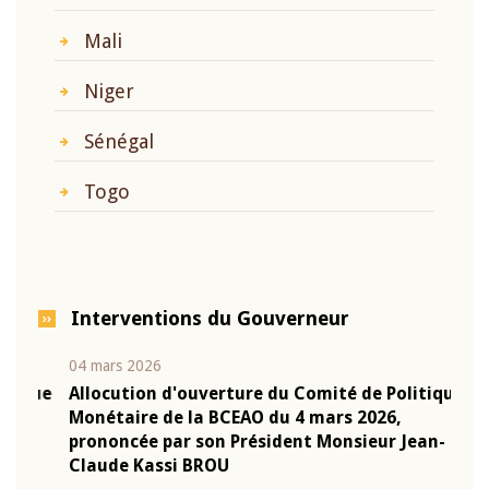
Mali
Niger
Sénégal
Togo
Interventions du Gouverneur
04 mars 2026
22 ju
que
Allocution d'ouverture du Comité de Politique
Mot 
Monétaire de la BCEAO du 4 mars 2026,
Kass
-
prononcée par son Président Monsieur Jean-
prés
Claude Kassi BROU
BCE