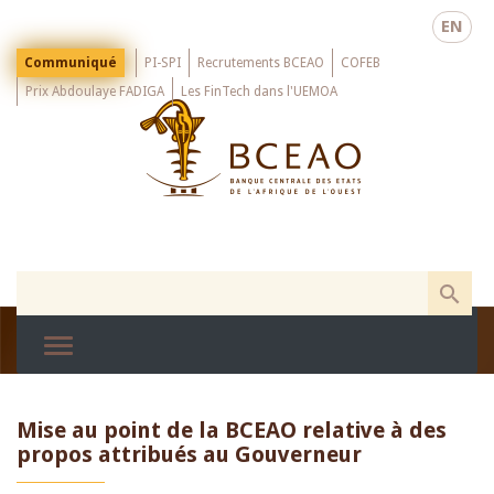
Skip
EN
to
main
Menu
Communiqué
PI-SPI
Recrutements BCEAO
COFEB
Top
content
Prix Abdoulaye FADIGA
Les FinTech dans l'UEMOA
Mise au point de la BCEAO relative à des
propos attribués au Gouverneur