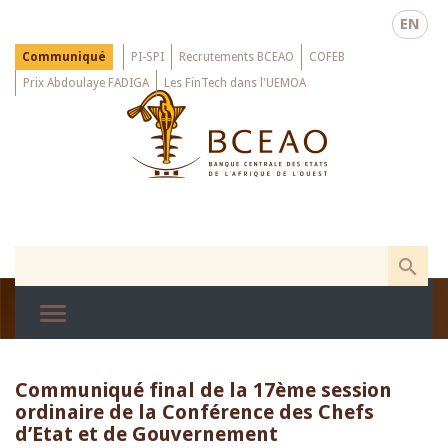
Skip
EN
to
main
Menu
Communiqué
PI-SPI
Recrutements BCEAO
COFEB
Top
content
Prix Abdoulaye FADIGA
Les FinTech dans l'UEMOA
Communiqué final de la 17ème session
ordinaire de la Conférence des Chefs
d’Etat et de Gouvernement