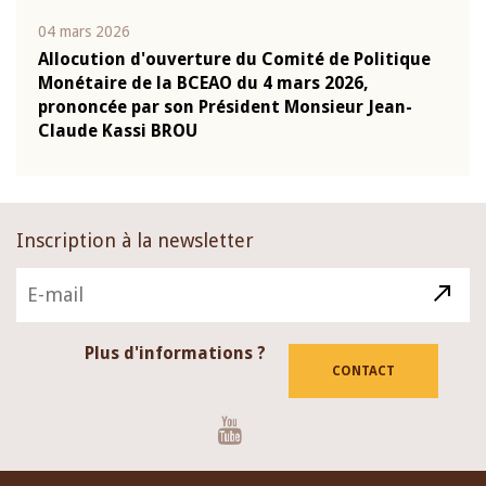
04 mars 2026
22 ju
que
Allocution d'ouverture du Comité de Politique
Mot 
Monétaire de la BCEAO du 4 mars 2026,
Kass
-
prononcée par son Président Monsieur Jean-
prés
Claude Kassi BROU
BCE
Inscription à la newsletter
Plus d'informations ?
CONTACT
Youtube